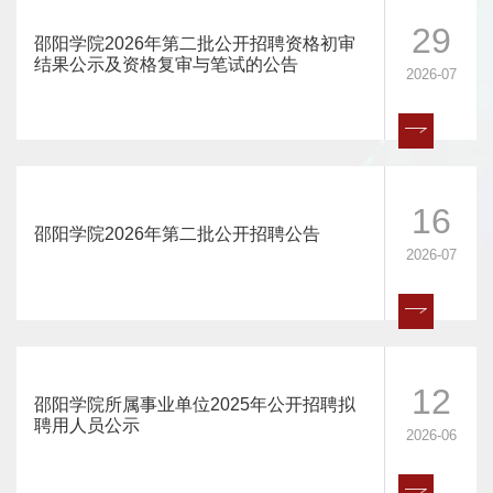
的通知———见附件
29
20
邵阳学院2026年第二批公开招聘资格初审
邵阳学院新进教职工报到登记表
结果公示及资格复审与笔试的公告
关于做好 2022 年度全省高级职称评审工作的通知
2026-07
2025-06
关于做好 2022 年度全省高级职称评审工作的通知——见附件
事业单位工作人员考核规定
社保管理
16
05
邵阳学院2026年第二批公开招聘公告
中共中央组织部 人力资源社会保障部
社保管理关键岗岗位职责 1、协助起草、修订和完善
2026-07
2007-12
社保管理规章制度； 2、养老保险关系的接转、建
档，养老保险基金的缴纳、结算及日常管理； 3、失
业保险关系的接转、建档，失业保险基金的缴纳、结
算及日常管理； 4、医疗保险的有关事宜（...
人事调配
12
05
邵阳学院所属事业单位2025年公开招聘拟
聘用人员公示
人事调配关键岗岗位职责 1、负责做好全校机构设
2026-06
2007-12
置、调整及各类人员编制管理和校内各单位的定编工
作； 2、负责调入人员的档案审查、体检审查及各类