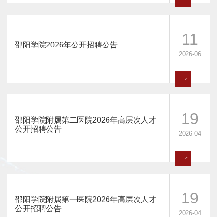
信息表的审查、归档及报到手续； 3、做好师资调配
（调入、调出、校内调动）...
师资与职称
05
11
邵阳学院2026年公开招聘公告
师资与职称关键岗岗位职责 1、制订师资队伍建设规
2026-06
2007-12
划与措施； 2、制订年度人才引进计划及相关工作；
3、负责开展本科教学工作水平评估有关工作； 4、
负责做好新进的工作人员的转正定级工作和教职工年
度考核工作； 5、负责教师培养和师德教育，...
教师工作部职责
19
05
邵阳学院附属第二医院2026年高层次人才
公开招聘公告
教师工作部（人事处） 教师工作部（人事处）是负
2026-04
2007-12
责人才队伍建设和人事管理工作的职能部门。主要工
作职责： 一、贯彻执行党的路线、方针、政策和上
级主管部门及学校党委、行政的决议和工作部署，结
合本部门实际组织实施。...
劳资管理
19
05
邵阳学院附属第一医院2026年高层次人才
公开招聘公告
劳资管理关键岗岗位职责 1、协助起草、修订和完善
2026-04
2007-12